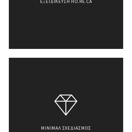
ΕΞΕΙΔΙΚΕΥΣΗ HO.RE.CA
Με γνώμονα την ανάδειξη του
συνολικού τουριστικού
προϊόντος εξειδικευόμαστε σε
ολοκληρωμένες λύσεις
κατασκευών από γυαλί και
αλουμίνιο ,αποτυπώνοντας με
ακρίβεια τον σχεδιασμό
έμπειρων αρχιτεκτόνων
εσωτερικής και εξωτερικής
διακόσμησης σε ξενοδοχεία βίλες
καφέ και εστιατόρια.
ΜΙΝΙΜΑΛ ΣΧΕΔΙΑΣΜΟΣ