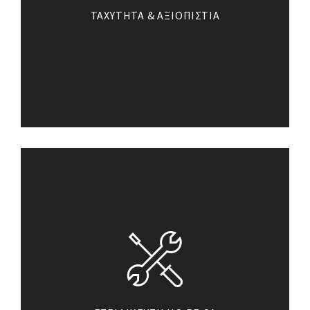
ΤΑΧΥΤΗΤΑ & ΑΞΙΟΠΙΣΤΙΑ
Είναι πιο εύκολο από ποτέ για
εμάς να κατασκευάσουμε τον
τύπο γυαλιού που προτιμάτε και
να τον τοποθετήσουμε.