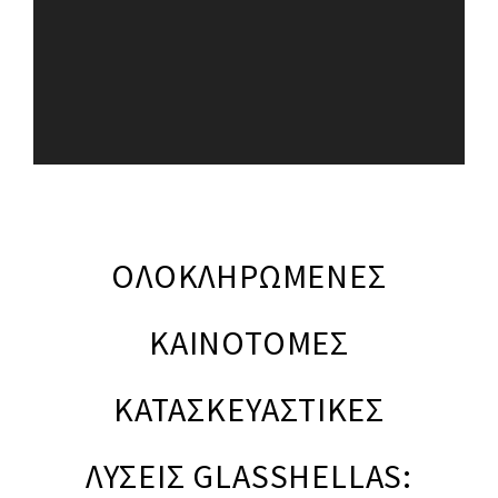
Σχεδιάζουμε με μινιμαλιστική
έμπνευση, η Glass Hellas σας
δίνει όλο το χώρο που χρειάζεστε
για να αναδείξετε τα
συναισθήματά σας.
ΟΛΟΚΛΗΡΩΜΕΝΕΣ
ΚΑΙΝΟΤΟΜΕΣ
ΚΑΤΑΣΚΕΥΑΣΤΙΚΕΣ
ΛΥΣΕΙΣ GLASSHELLAS: