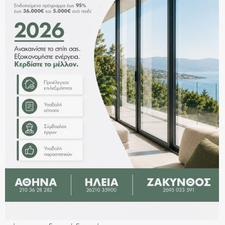
ΞΕΚΙΝΗΣΤΕ
ΜΑΖΙ
ΜΑΣ
Η Glass Hellas είναι μια εταιρεία που μπορεί να αναλάβει
ένα ευρύ φάσμα εργασιών. Το πάθος μας μας οδηγεί να
μεγαλώνουμε και να γινόμαστε καλύτεροι κάθε μέρα.
Έχουμε μεγάλο πελατολόγιο και δραστηριοποιούμαστε
κυρίως στην Ελλάδα αλλά και στο εξωτερικό. Γιατί δεν